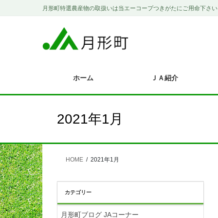
コ
ナ
月形町特選農産物の取扱いは当エーコープつきがたにご用命下さい
ン
ビ
テ
ゲ
ン
ー
ツ
シ
に
ョ
移
ン
ホーム
ＪＡ紹介
動
に
移
動
2021年1月
HOME
2021年1月
カテゴリー
月形町ブログ JAコーナー