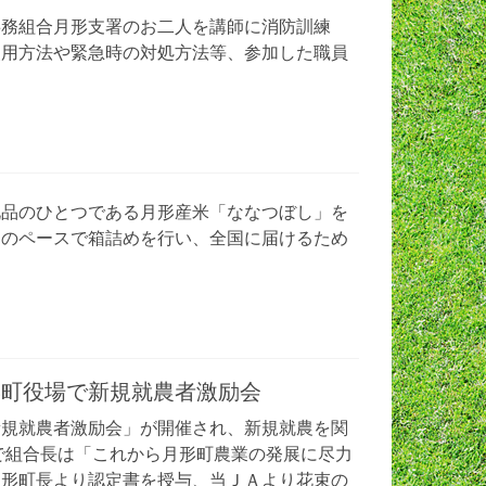
務組合月形支署のお二人を講師に消防訓練
使用方法や緊急時の対処方法等、参加した職員
。
品のひとつである月形産米「ななつぼし」を
スのペースで箱詰めを行い、全国に届けるため
形町役場で新規就農者激励会
規就農者激励会」が開催され、新規就農を関
で組合長は「これから月形町農業の発展に尽力
月形町長より認定書を授与、当ＪＡより花束の