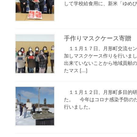
して学校給食用に、新米「ゆめ
手作りマスクケース寄贈
１１月１７日、月形町交流セン
加しマスクケース作りを行いま
出来ていないことから地域貢献
たマス […]
１１月１２日、月形町多目的研
た。 今年はコロナ感染予防の
行いました。