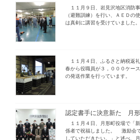
１１月９日、岩見沢地区消防事
（避難訓練）を行い、ＡＥＤの
は真剣に講習を受けていました
１１月４日、ふるさと納税返礼
春から役職員が３，０００ケー
の発送作業を行っています。
認定書手に決意新た 月
１１月４日、月形町役場で「新
係者で祝福しました。 激励会
していただきたい。」と述べ、