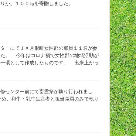
ぴりか」１００㎏を寄贈しました。
ターにてＪＡ月形町女性部の部員１１名が参
した。 今年はコロナ禍で女性部の地域活動が
の一環として作成したものです。 出来上がっ
修センター前にて畜霊祭が執り行われまし
ため、和牛・乳牛生産者と担当職員のみで執り