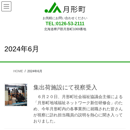
コ
ナ
ン
ビ
テ
ゲ
お気軽にお問い合わせください
ン
ー
TEL:0126-53-2111
ツ
シ
北海道樺戸郡月形町1069番地
に
ョ
移
ン
動
に
2024年6月
移
動
HOME
2024年6月
集出荷施設にて視察受入
６月２０日、月形町社会福祉協議会主催による
「月形町地域福祉ネットワーク新任研修会」のた
め、今年月形町内の各事業所に就職された皆さん
が視察に訪れ担当職員の説明を熱心に聞き入って
おりました。