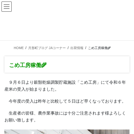
コ
ナ
ン
ビ
テ
ゲ
お気軽にお問い合わせください
ン
ー
TEL:0126-53-2111
ツ
シ
北海道樺戸郡月形町1069番地
に
ョ
移
ン
動
に
HOME
月形町ブログ JAコーナー
出荷情報
こめ工房稼働🌾
移
動
こめ工房稼働🌾
９月６日より穀類乾燥調製貯蔵施設「こめ工房」にて令和６年
産米の受入が始まりました。
今年度の受入は昨年と比較して５日ほど早くなっております。
生産者の皆様、農作業事故には十分ご注意されます様よろしく
お願い致します。