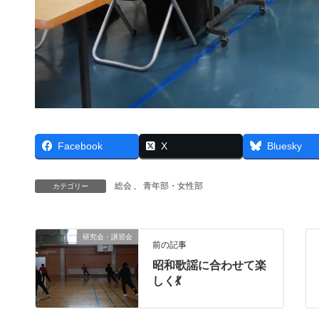
Facebook
X
Bluesky
総会
、
青年部・女性部
カテゴリー
研究会・講習会
前の記事
昭和歌謡に合わせて楽
しく💃