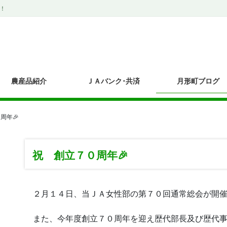
！
農産品紹介
ＪＡバンク･共済
月形町ブログ
周年🎉
祝 創立７０周年🎉
２月１４日、当ＪＡ女性部の第７０回通常総会が開催
また、今年度創立７０周年を迎え歴代部長及び歴代事