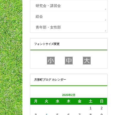
研究会・講習会
総会
青年部・女性部
フォントサイズ変更
月形町ブログ カレンダー
2025年2月
月
火
水
木
金
土
日
1
2