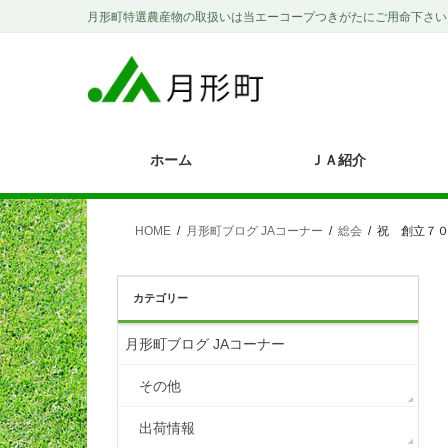
コ
ナ
月形町特選農産物の取扱いは当エーコープつきがたにご用命下さい
ン
ビ
テ
ゲ
ン
ー
ツ
シ
に
ョ
移
ン
ホーム
ＪＡ紹介
動
に
移
動
HOME
月形町ブログ JAコーナー
総会
祝 創立７０
カテゴリー
月形町ブログ JAコーナー
その他
出荷情報