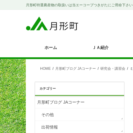
コ
ナ
月形町特選農産物の取扱いは当エーコープつきがたにご用命下さい
ン
ビ
テ
ゲ
ン
ー
ツ
シ
に
ョ
移
ン
ホーム
ＪＡ紹介
動
に
移
動
HOME
月形町ブログ JAコーナー
研究会・講習会
カテゴリー
月形町ブログ JAコーナー
その他
出荷情報