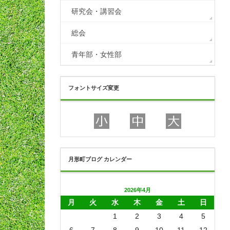
研究会・講習会
総会
青年部・女性部
フォントサイズ変更
月形町ブログ カレンダー
2026年4月
月
火
水
木
金
土
日
1
2
3
4
5