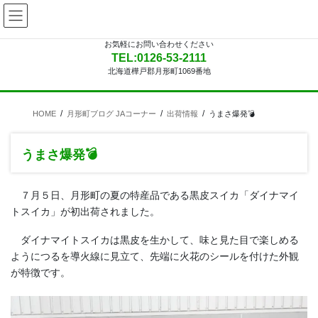
コ
ナ
ン
ビ
テ
ゲ
お気軽にお問い合わせください
ン
ー
TEL:0126-53-2111
ツ
シ
北海道樺戸郡月形町1069番地
に
ョ
移
ン
動
に
HOME
月形町ブログ JAコーナー
出荷情報
うまさ爆発💣
移
動
うまさ爆発💣
７月５日、月形町の夏の特産品である黒皮スイカ「ダイナマイ
トスイカ」が初出荷されました。
ダイナマイトスイカは黒皮を生かして、味と見た目で楽しめる
ようにつるを導火線に見立て、先端に火花のシールを付けた外観
が特徴です。