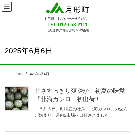
コ
ナ
ン
ビ
テ
ゲ
お気軽にお問い合わせください
ン
ー
TEL:0126-53-2111
ツ
シ
北海道樺戸郡月形町1069番地
に
ョ
移
ン
動
に
2025年6月6日
移
動
HOME
2025年6月6日
甘さすっきり爽やか！初夏の味覚
「北海カンロ」初出荷!!
６月５日、町特産の味瓜「北海カンロ」の受入
が始まり、道内2市場へ出荷されました。