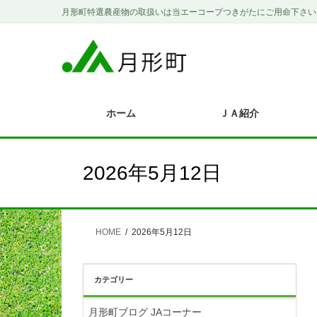
コ
ナ
月形町特選農産物の取扱いは当エーコープつきがたにご用命下さい
ン
ビ
テ
ゲ
ン
ー
ツ
シ
に
ョ
移
ン
ホーム
ＪＡ紹介
動
に
移
動
2026年5月12日
HOME
2026年5月12日
カテゴリー
月形町ブログ JAコーナー