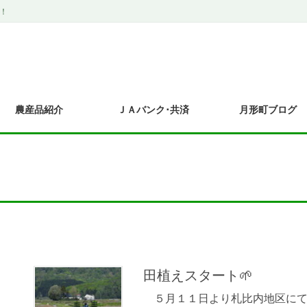
！
農産品紹介
ＪＡバンク･共済
月形町ブログ
田植えスタート🌱
５月１１日より札比内地区にて