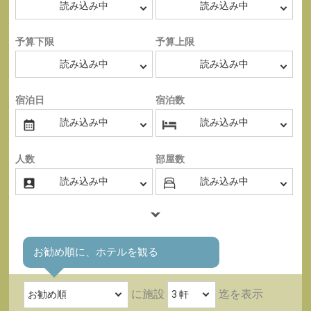
予算下限
予算上限
宿泊日
宿泊数
人数
部屋数
お勧め順に、ホテルを観る
に施設
迄を表示