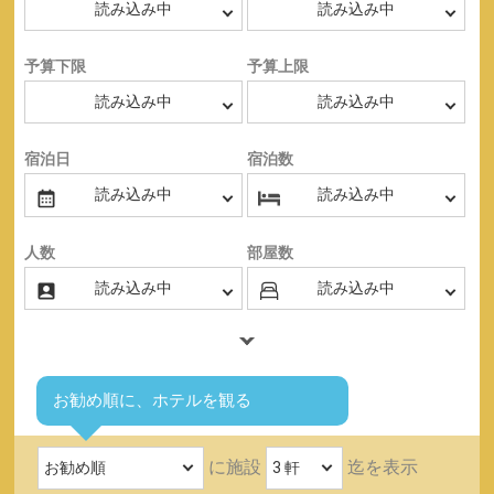
予算下限
予算上限
宿泊日
宿泊数
人数
部屋数
お勧め順に、ホテルを観る
に施設
迄を表示