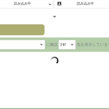
に施設
迄を表示
していま