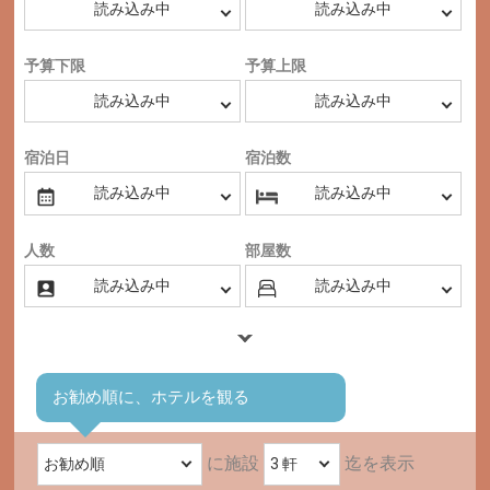
予算下限
予算上限
宿泊日
宿泊数
人数
部屋数
お勧め順に、ホテルを観る
に施設
迄を表示