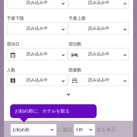
予算下限
予算上限
宿泊日
宿泊数
人数
部屋数
お勧め順に、ホテルを観る
に施設
迄を表示