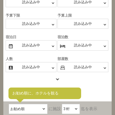
予算下限
予算上限
宿泊日
宿泊数
人数
部屋数
お勧め順に、ホテルを観る
に施設
迄を表示