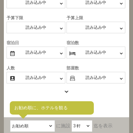
予算下限
予算上限
宿泊日
宿泊数
人数
部屋数
お勧め順に、ホテルを観る
に施設
迄を表示